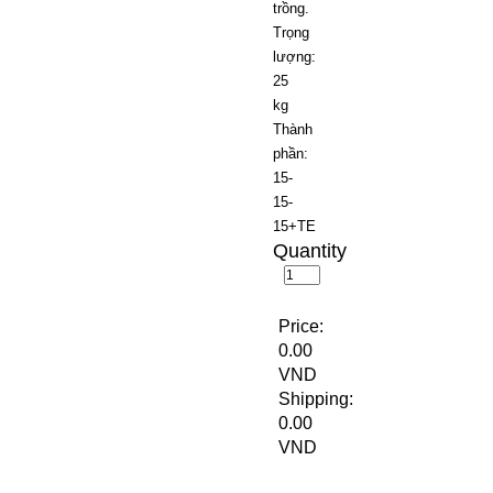
trồng.
Trọng
lượng:
25
kg
Thành
phần:
15-
15-
15+TE
Quantity
Price:
0.00
VND
Shipping:
0.00
VND