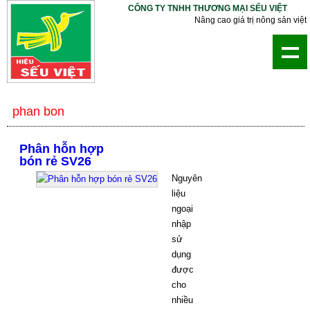
CÔNG TY TNHH THƯƠNG MẠI SẾU VIỆT
Nâng cao giá trị nông sản việt
phan bon
Phân hỗn hợp
bón rẻ SV26
Nguyên
liệu
ngoại
nhập
sử
dụng
được
cho
nhiều