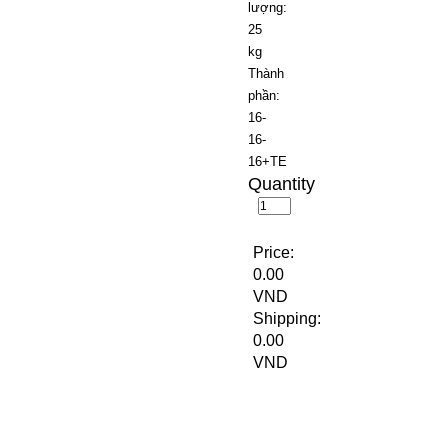
lượng:
25
kg
Thành
phần:
16-
16-
16+TE
Quantity
Price:
0.00
VND
Shipping:
0.00
VND