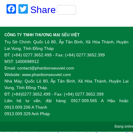
Facebook
Twitter
Share
CÔNG TY TNHH THƯƠNG MẠI SẾU VIỆT
Trụ Sở Chính: Quốc Lộ 80, Ấp Tân Bình, Xã Hòa Thành, Huyện
Lai Vung, Tỉnh Đồng Tháp
ĐT: (+84) 0277.3652.499 - Fax: (+84) 0277.3652.399
MST: 1400698912
Email: contact@phanbonseuviet.com
Website: www.phanbonseuviet.com
Nhà Máy: Quốc Lộ 80, Ấp Tân Bình, Xã Hòa Thành, Huyện Lai
Vung, Tỉnh Đồng Tháp.
ĐT: (+84)0277.3652.499 - Fax: (+84) 0277.3652.399
Liên hệ tư vấn, đặt hàng: 0917.009.565 A Hậu hoặc
0913.009.206 A Thanh
0913.009.329 Anh Pháp
Đang online