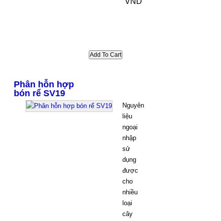
VND
Phân hỗn hợp
bón rể SV19
Nguyên
liệu
ngoại
nhập
sử
dụng
được
cho
nhiều
loại
cây