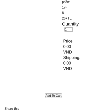
phần:
17-
8-
26+TE
Quantity
Price:
0.00
VND
Shipping:
0.00
VND
Share this