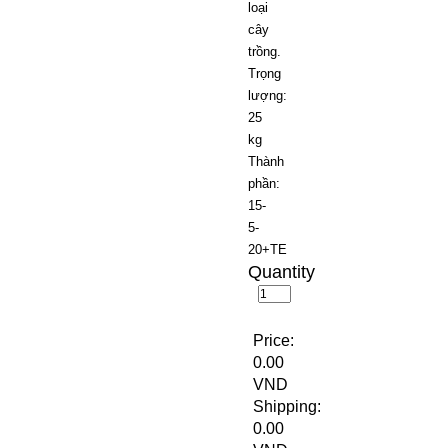
loại
cây
trồng.
Trọng
lượng:
25
kg
Thành
phần:
15-
5-
20+TE
Quantity
Price:
0.00
VND
Shipping:
0.00